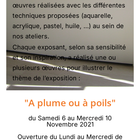
œuvres réalisées avec les différentes
techniques proposées (aquarelle,
acrylique, pastel, huile, …) au sein de
nos ateliers.
Chaque exposant, selon sa sensibilité
et son inspiration, a réalisé une ou
plusieurs œuvres pour illustrer le
thème de l’exposition :
"A plume ou à poils"
du Samedi 6 au Mercredi 10
Novembre 2021
Ouverture du Lundi au Mercredi de